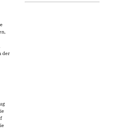
ge
en,
n
n der
lug
ie
f
ie