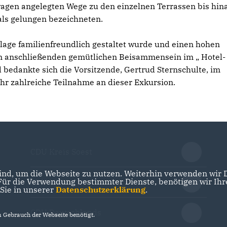
rwagen angelegten Wege zu den einzelnen Terrassen bis hin
als gelungen bezeichneten.
nlage familienfreundlich gestaltet wurde und einen hohen
eim anschließenden gemütlichen Beisammensein im „ Hotel-
d bedankte sich die Vorsitzende, Gertrud Sternschulte, im
hr zahlreiche Teilnahme an dieser Exkursion.
CDU Kreis Soest
nd, um die Webseite zu nutzen. Weiterhin verwenden wir Di
r die Verwendung bestimmter Dienste, benötigen wir Ihre 
CDU NRW
 Sie in unserer
Datenschutzerklärung
.
CDU Deutschlands
Gebrauch der Webseite benötigt.