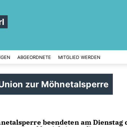
l
NGEN
ABGEORDNETE
MITGLIED WERDEN
 Union zur Möhnetalsperre
hnetalsperre beendeten am Dienstag 